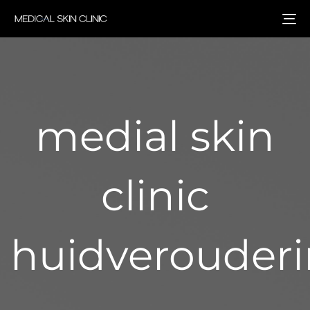
To
na
medial skin
clinic
huidverouder